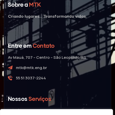
Sobre a
MTK
Criando lugares... Transformando vidas.
Entre em
Contato
Av Mauá, 707 – Centro – São Leopoldo/RS
mtk@mtk.eng.br
55 51 3037-2244
Nossos
Serviços
Públicas